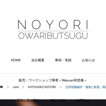
HOME
会社概要
事例・実績
お知らせ
販売・ワークショップ事業＜Wayuan和悠庵＞
case
KATSUHIKO NOYORI
正阿弥勝義作「蓮葉に蛙皿」模
尾張仏具の歴史
SDGs方針
お問合せ