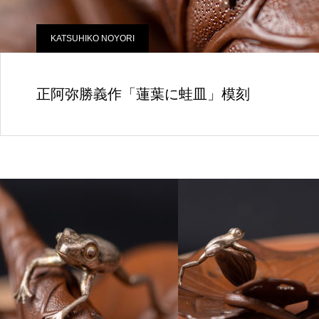
KATSUHIKO NOYORI
正阿弥勝義作「蓮葉に蛙皿」模刻