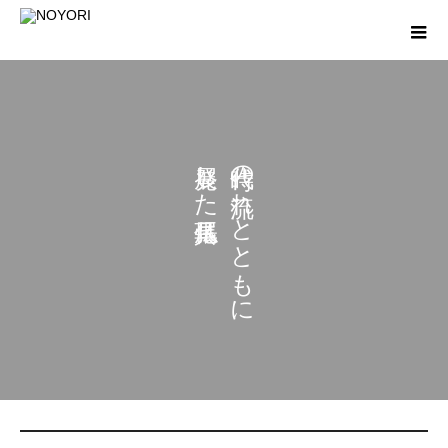
し
の
た
れ
と
と
も
に