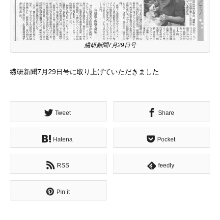
繊研新聞7月29日号
繊研新聞7月29日号に取り上げていただきました
Tweet
Share
Hatena
Pocket
RSS
feedly
Pin it