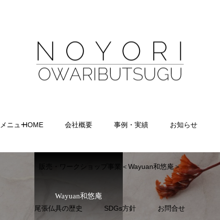
メニュー
HOME
会社概要
事例・実績
お知らせ
販売・ワークショップ事業＜Wayuan和悠庵＞
Wayuan和悠庵
尾張仏具の歴史
SDGs方針
お問合せ