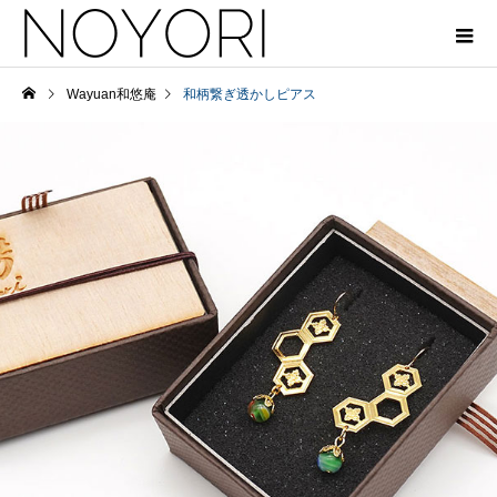
Wayuan和悠庵
和柄繋ぎ透かしピアス