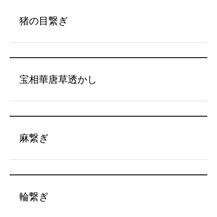
猪の目繋ぎ
宝相華唐草透かし
麻繋ぎ
輪繋ぎ