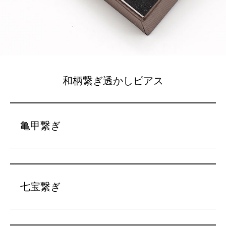
和柄繋ぎ透かしピアス
亀甲繋ぎ
七宝繋ぎ